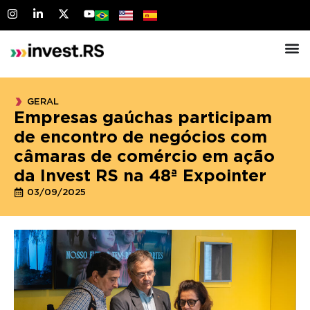
GERAL
Empresas gaúchas participam
de encontro de negócios com
câmaras de comércio em ação
da Invest RS na 48ª Expointer
03/09/2025