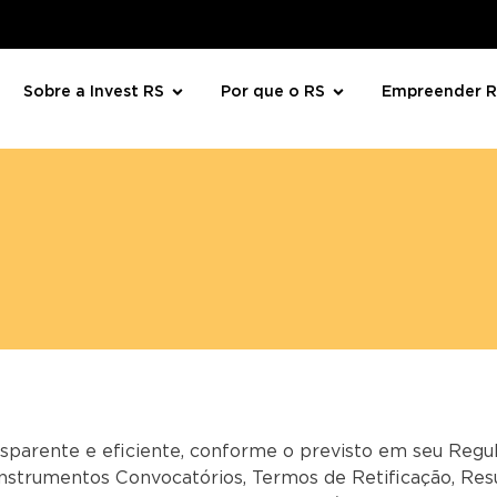
Sobre a Invest RS
Por que o RS
Empreender 
sparente e eficiente, conforme o previsto em seu Reg
Instrumentos Convocatórios, Termos de Retificação, Res