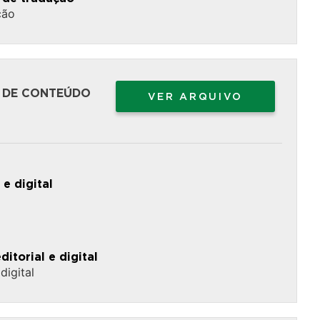
ção
O DE CONTEÚDO
VER ARQUIVO
e digital
torial e digital
digital